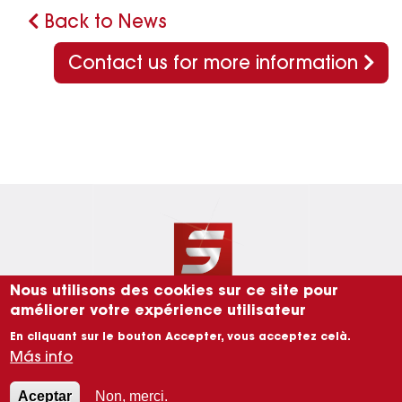
Back to News
Contact us for more information
Imagen
Nous utilisons des cookies sur ce site pour
améliorer votre expérience utilisateur
En cliquant sur le bouton Accepter, vous acceptez celà.
Más info
Menu Pied de page
Contactar con
Notas legales
Datos personales
Aceptar
Non, merci.