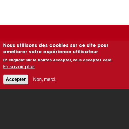
Nous utilisons des cookies sur ce site pour
COMMENT POUVONS
améliorer votre expérience utilisateur
En cliquant sur le bouton Accepter, vous acceptez celà.
NOUS VOUS AIDER ?
En savoir plus
Accepter
Non, merci.
CONTACT
Image