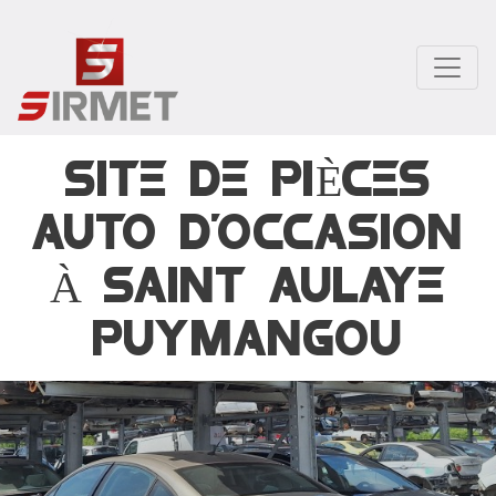
Aller
au
contenu
principal
SITE DE PIÈCES
AUTO D'OCCASION
À SAINT AULAYE
PUYMANGOU