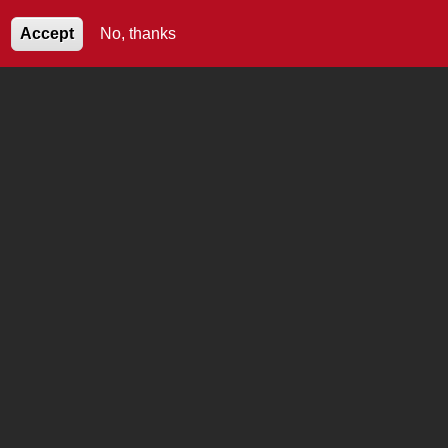
TÉL:
+34 943 88 17 07
Accept
No, thanks
SIRMET FILIALE ARTEMISE VULAINES
1 Z.A.E. DES JONCS
10160 VULAINES
TÉL:
03 25 45 41 75
SIRMET FILIALE CCA 24 PUYMANGOU
Lieu Dit La Poste Puymangou
24410 St Aulaye-Puymangou
TÉL:
05 53 91 24 82